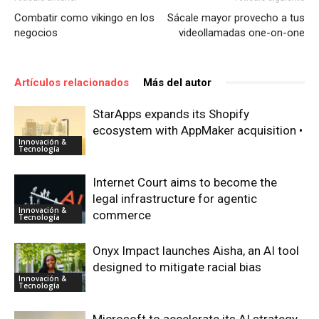
Combatir como vikingo en los
Sácale mayor provecho a tus
negocios
videollamadas one-on-one
Artículos relacionados
Más del autor
StarApps expands its Shopify
ecosystem with AppMaker acquisition •
Innovación &
Tecnología
Internet Court aims to become the
legal infrastructure for agentic
Innovación &
commerce
Tecnología
Onyx Impact launches Aisha, an AI tool
designed to mitigate racial bias
Innovación &
Tecnología
Microsoft to accelerate its AI strategy