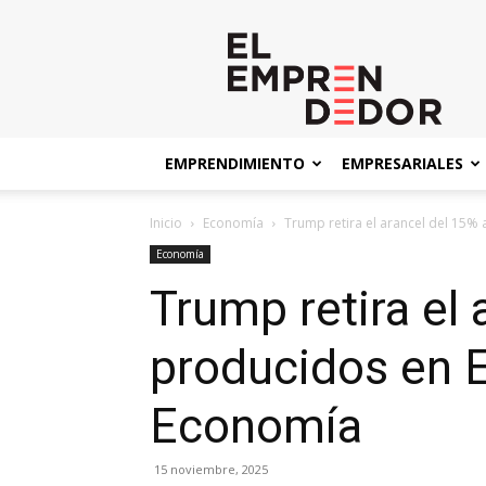
El
Emprendedor
EMPRENDIMIENTO
EMPRESARIALES
Inicio
Economía
Trump retira el arancel del 15% 
Economía
Trump retira el
producidos en E
Economía
15 noviembre, 2025