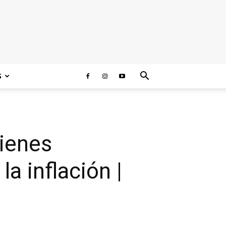
S
bienes
a inflación |