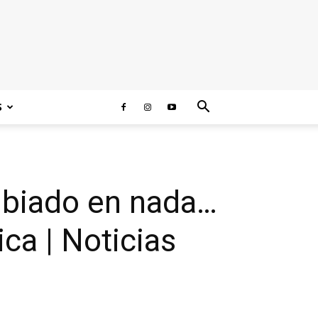
S
mbiado en nada…
ica | Noticias