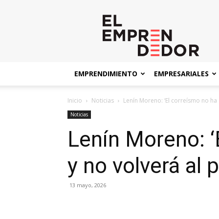
El
Emprendedor
EMPRENDIMIENTO
EMPRESARIALES
Inicio
Noticias
Lenín Moreno: ‘El correísmo no ha
Noticias
Lenín Moreno: 
y no volverá al 
13 mayo, 2026