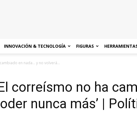
INNOVACIÓN & TECNOLOGÍA
FIGURAS
HERRAMIENTA
 cambiado en nada… y no volverá...
‘El correísmo no ha ca
poder nunca más’ | Polít