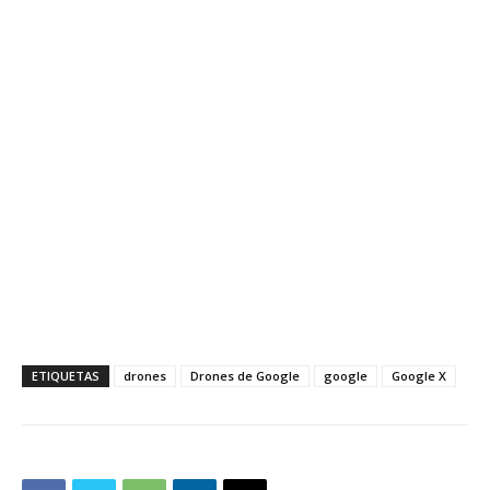
ETIQUETAS
drones
Drones de Google
google
Google X