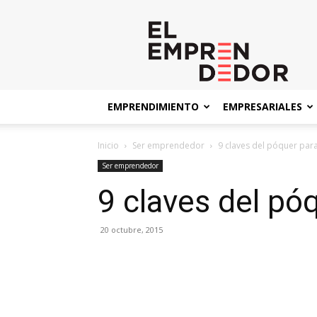
El
Emprendedor
EMPRENDIMIENTO
EMPRESARIALES
Inicio
Ser emprendedor
9 claves del póquer pa
Ser emprendedor
9 claves del p
20 octubre, 2015